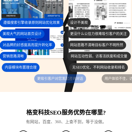
遵循搜索引擎收录原则网站优化效果
设计不美观
更好
美观大气的网站首页设计
更没什么公信力很难吸引客户的关注
对品牌的好感度高而提升转化率
网站思路不清晰目标客户不明所然
营销思路清晰
网站互动性弱，访客活跃度和成交量
低
内容模块布置理合理
无SEO优化，不利网站收录和排名
更吸引客户对您发起咨询对话
用户体验不佳，访客关注度低
格变科技SEO服务优势在哪里?
有网站，百度、360、上查不到，等于没做。