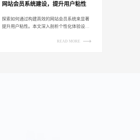
网站会员系统建设，提升用户粘性​
探索如何通过构建高效的网站会员系统来显著
提升用户粘性。本文深入剖析个性化体验设
计、增强互动性策略、透明化权益展示及持续
优...
READ MORE