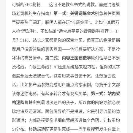
可循的SEO秘籍——这可不是教科书式的说教，而是混迹战
场老司机的生存指南！
第一式：关键词炼金术
别急着往页面
里硬塞热门词汇，聪明人都在玩“长尾突围”。比如与其跟万
人抢“运动鞋”，不如瞄准“适合扁平足的缓震跑鞋推荐”。工
具？5118、站长之家都是你的探宝地图，但真正的绝活是揣
摩用户搜索背后的真实意图——他们想要解决方案，不是冷
冰冰的商品清单。
第二式：内容王国建造学
原创性早已不是
及格线，而是生命线！AI检测系统越来越刁钻，但你的文字
温度永远无法被替代。试着用故事包装干货，让数据会说
话，比如把产品参数变成用户痛点治愈案例。每篇千字文都
该像迷你电影，有起承转合才有观众买单。
第三式：站内架
构迷阵
蜘蛛爬虫最讨厌迷路的孩子，所以你的网站导航必须
比地铁图还清晰。面包屑导航不是摆设，它是引导流量的隐
形通道；内部链接要像毛细血管般渗透每个角落，让权重均
匀分布。移动端适配更是生死线——当半数搜索发生在掌上