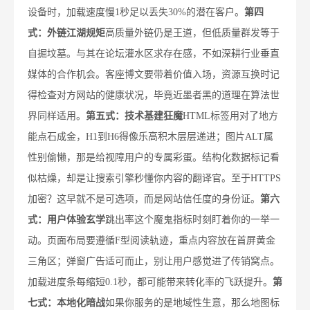
设备时，加载速度慢1秒足以丢失30%的潜在客户。
第四
式：外链江湖规矩
高质量外链仍是王道，但低质量群发等于
自掘坟墓。与其在论坛灌水区求存在感，不如深耕行业垂直
媒体的合作机会。客座博文要带着价值入场，资源互换时记
得检查对方网站的健康状况，毕竟近墨者黑的道理在算法世
界同样适用。
第五式：技术基建狂魔
HTML标签用对了地方
能点石成金，H1到H6得像乐高积木层层递进；图片ALT属
性别偷懒，那是给视障用户的专属彩蛋。结构化数据标记看
似枯燥，却是让搜索引擎秒懂你内容的翻译官。至于HTTPS
加密？这早就不是可选项，而是网站信任度的身份证。
第六
式：用户体验玄学
跳出率这个魔鬼指标时刻盯着你的一举一
动。页面布局要遵循F型阅读轨迹，重点内容放在首屏黄金
三角区；弹窗广告适可而止，别让用户感觉进了传销窝点。
加载进度条每缩短0.1秒，都可能带来转化率的飞跃提升。
第
七式：本地化暗战
如果你服务的是地域性生意，那么地图标