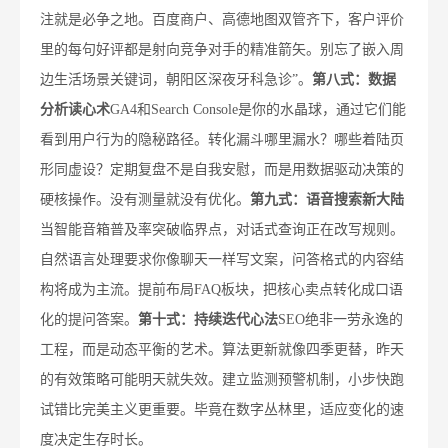
注就是必争之地。百度商户、高德地图双管齐下，客户评价
里的每句好评都是射向竞争对手的精准箭矢。别忘了嵌入周
边生活场景关键词，朝阳区深夜牙科急诊”。
第八式：数据
分析读心术
GA4和Search Console是你的水晶球，通过它们能
看到用户行为的隐秘路径。转化漏斗哪里漏水？哪些着陆页
形同虚设？定期复盘不是自我安慰，而是用数据驱动决策的
硬核操作。没有测量就没有优化。
第九式：语音搜索新大陆
当智能音箱普及率突破临界点，对话式查询正在改写规则。
自然语言处理要求你像聊天一样写文案，问答格式的内容结
构将成为主流。提前布局FAQ板块，把核心卖点转化成口语
化的提问答案。
第十式：持续迭代心法
SEO绝非一劳永逸的
工程，而是动态平衡的艺术。算法更新就像四季更替，昨天
的有效策略可能明天就失效。建立监测预警机制，小步快跑
试错比完美主义更重要。毕竟在数字丛林里，适应变化的速
度决定生存时长。