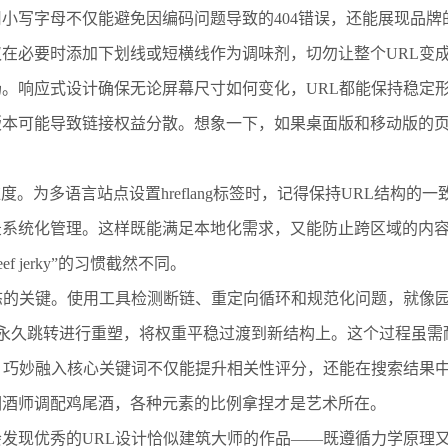
小写字母不仅能避免因编码问题导致的404错误，还能展现品牌
在必要时添加下划线或短横线作为调味剂，切勿让整个URL变
。响应式设计确保无论屏幕尺寸如何变化，URL都能保持稳定
版本可能导致链接权益分散。想象一下，如果桌面版和移动版的
度。为多语言站点设置hreflang标签时，记得保持URL结构
系统化管理。这样既能满足本地化需求，又能防止跨区域的内容混
ef jerky”的习惯截然不同。
态的关键。使用工具检测断链、重定向循环和规范化问题，就像
01永久跳转进行重塑，将权重平稳过渡到新结构上。这个过程虽
。巧妙融入核心关键词不仅能提升相关性评分，还能在搜索结果
调酒师调配鸡尾酒，各种元素的比例拿捏才是艺术所在。
发现优秀的URL设计恰似建筑大师的作品——既遵循力学原理