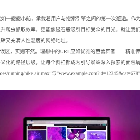
宛如一艘艘小船，承载着用户与搜索引擎之间的第一次邂逅。作为
升爬虫抓取效率，更能像磁石般吸引目标受众的目光。就让我们
逻辑又充满人性温度的网络地址。
知误区，实则不然。理想中的URL应如优雅的芭蕾舞者——精准
语义化的路径层级，让每个斜杠都成为引导蜘蛛深入探索的面包
en-shoes/running/nike-air-max”与“www.example.com?id=1