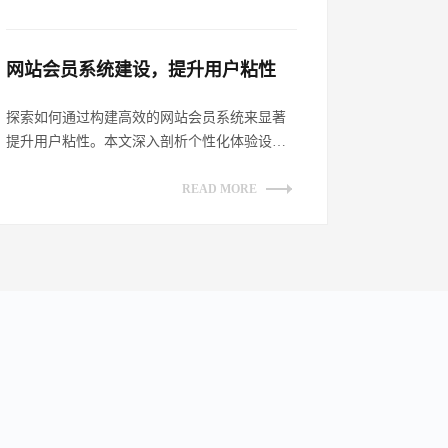
网站会员系统建设，提升用户粘性​
探索如何通过构建高效的网站会员系统来显著
提升用户粘性。本文深入剖析个性化体验设
计、增强互动性策略、透明化权益展示及持续
优...
READ MORE