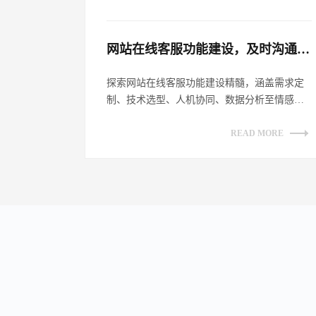
网站在线客服功能建设，及时沟通客户​
探索网站在线客服功能建设精髓，涵盖需求定
制、技术选型、人机协同、数据分析至情感链
接，全方位提升客户沟通体验，助力企业数
字...
READ MORE