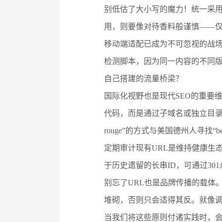
别低估了大小写的魔力！统一采用
用，则要像对待香料般谨慎——仅
移动端适配已成为不可忽视的战场
检测脚本，因为同一内容的不同
自己搭建的流量桥梁？
国际化视野也是现代SEO的重要维
代码，而是通过子域名或独立目录
rouge”的方式与美国德州人寻找“be
定期审计现有URL是维持健康生
于历史遗留的长串ID，可通过3
别忘了URL也是品牌传播的载体
堆砌，否则只会适得其反。就像
当我们将这些原则付诸实践时，会