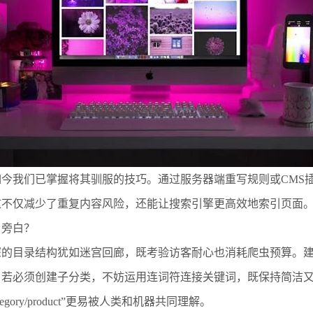
今我们已掌握将其驯服的技巧。通过服务器端重写规则或CMS
这不仅减少了重复内容风险，还能让搜索引擎更高效地索引页面
当旁白？
深的目录结构犹如迷宫回廊，既考验访客耐心也消耗爬虫预算。
必须创建子分类，不妨运用连词符连接关键词，既保持简洁又兼顾语义完
/subcategory/product”更易被人类和机器共同理解。