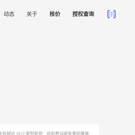
动态
关于
核价
授权查询
失败网站 SEO 案例复盘：吸取教训避免重蹈覆辙​