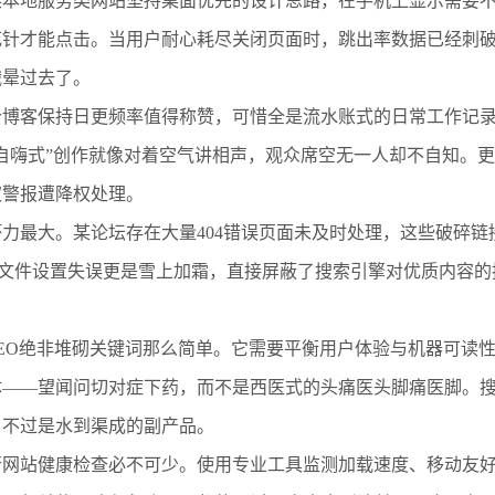
某本地服务类网站坚持桌面优先的设计思路，在手机上显示需要
花针才能点击。当用户耐心耗尽关闭页面时，跳出率数据已经刺
饿晕过去了。
个博客保持日更频率值得称赞，可惜全是流水账式的日常工作记
自嗨式”创作就像对着空气讲相声，观众席空无一人却不自知。
权警报遭降权处理。
力最大。某论坛存在大量404错误页面未及时处理，这些破碎
s.txt文件设置失误更是雪上加霜，直接屏蔽了搜索引擎对优质内
EO绝非堆砌关键词那么简单。它需要平衡用户体验与机器可读
体——望闻问切对症下药，而不是西医式的头痛医头脚痛医脚。
名不过是水到渠成的副产品。
行网站健康检查必不可少。使用专业工具监测加载速度、移动友