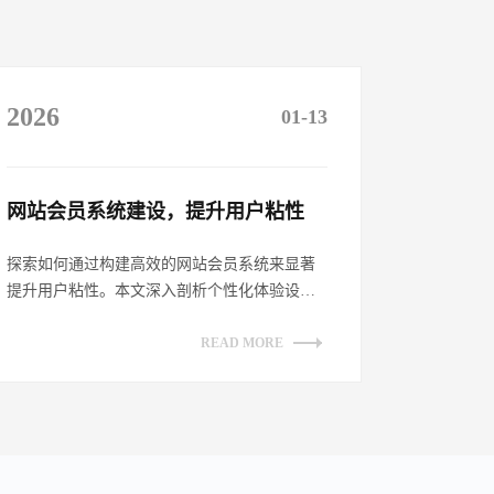
2026
01-13
网站会员系统建设，提升用户粘性​
探索如何通过构建高效的网站会员系统来显著
提升用户粘性。本文深入剖析个性化体验设
计、增强互动性策略、透明化权益展示及持续
优...
READ MORE