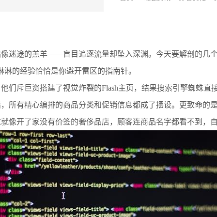
像迷途的羔羊——盲目追逐流量却坠入深渊。今天要解剖的几个反
淋淋的经验恰恰是你避开雷区的指南针。
他们斥巨资搭建了视觉炸裂的Flash主页，结果搜索引擎蜘蛛直
墙，所有精心编排的商品分类和促销信息都成了摆设。更致命的
这就像开了家没有价签的奢侈品店，顾客连商品名字都看不到，