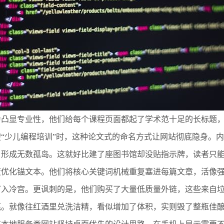
为凸显专业性，他们给每个课程页面都起了学术范十足的长标题
“少儿编程培训”时，这种论文式的命名方式让网站彻底隐身。
，形成无数孤岛。这就好比建了座图书馆却没贴指示牌，读者只
度优化锚文本。他们将核心关键词机械重复塞进每篇文章，活像
打入冷宫。更讽刺的是，他们购买了大量低质量外链，这些来自
底。就像往红酒里兑洗洁精，看似增加了体积，实则毁了整瓶佳