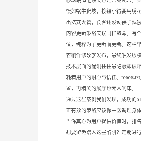
移动端适配缺失也是常见死穴。
慢如蜗牛爬坡，按钮小得要用绣
出法式大餐，食客还没动筷子就
内容更新策略失误同样致命。有
值，纯粹为了更新而更新。这种“
容稍作修改就发布，最终触发版
技术层面的漏洞往往最隐蔽却破坏
耗着用户的耐心与信任。robot
置，再精美的展厅也无人问津。
通过这些案例我们发现，成功的S
正有效的策略应该像中医调理身
当你真心为用户提供价值时，排
想要避免踏入这些陷阱？定期进