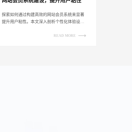
网站会员系统建设，提升用户粘性​
探索如何通过构建高效的网站会员系统来显著
提升用户粘性。本文深入剖析个性化体验设
计、增强互动性策略、透明化权益展示及持续
优...
READ MORE