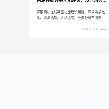
网站在线客服功能建设，及时沟通客户​
探索网站在线客服功能建设精髓，涵盖需求定
制、技术选型、人机协同、数据分析至情感链
接，全方位提升客户沟通体验，助力企业数
字...
READ MORE