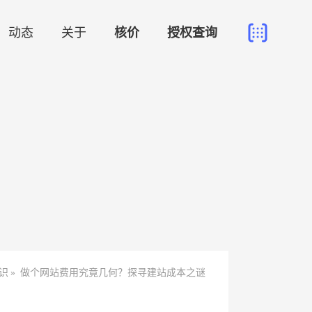
动态
关于
核价
授权查询
识
»
做个网站费用究竟几何？探寻建站成本之谜