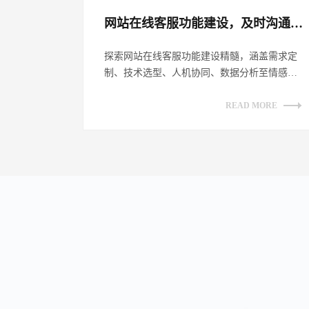
网站在线客服功能建设，及时沟通客户​
探索网站在线客服功能建设精髓，涵盖需求定
制、技术选型、人机协同、数据分析至情感链
接，全方位提升客户沟通体验，助力企业数
字...
READ MORE