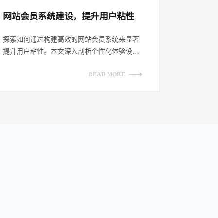
网站会员系统建设，提升用户粘性​
探索如何通过构建高效的网站会员系统来显著
提升用户粘性。本文深入剖析个性化体验设
计、增强互动性策略、透明化权益展示及持续
优...
READ MORE