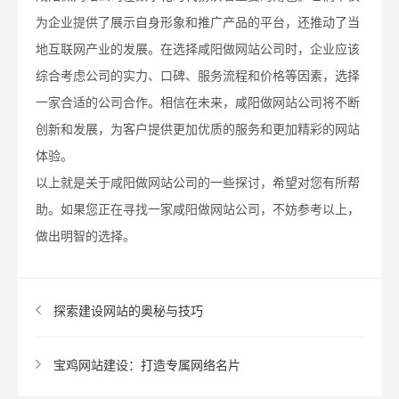
为企业提供了展示自身形象和推广产品的平台，还推动了当
地互联网产业的发展。在选择咸阳做网站公司时，企业应该
综合考虑公司的实力、口碑、服务流程和价格等因素，选择
一家合适的公司合作。相信在未来，咸阳做网站公司将不断
创新和发展，为客户提供更加优质的服务和更加精彩的网站
体验。
以上就是关于咸阳做网站公司的一些探讨，希望对您有所帮
助。如果您正在寻找一家咸阳做网站公司，不妨参考以上，
做出明智的选择。
探索建设网站的奥秘与技巧
宝鸡网站建设：打造专属网络名片