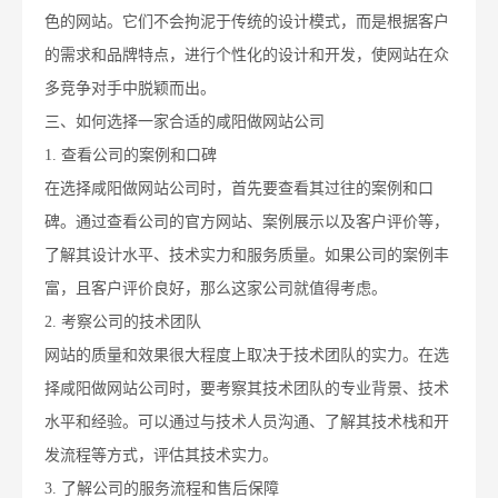
色的网站。它们不会拘泥于传统的设计模式，而是根据客户
的需求和品牌特点，进行个性化的设计和开发，使网站在众
多竞争对手中脱颖而出。
三、如何选择一家合适的咸阳做网站公司
1. 查看公司的案例和口碑
在选择咸阳做网站公司时，首先要查看其过往的案例和口
碑。通过查看公司的官方网站、案例展示以及客户评价等，
了解其设计水平、技术实力和服务质量。如果公司的案例丰
富，且客户评价良好，那么这家公司就值得考虑。
2. 考察公司的技术团队
网站的质量和效果很大程度上取决于技术团队的实力。在选
择咸阳做网站公司时，要考察其技术团队的专业背景、技术
水平和经验。可以通过与技术人员沟通、了解其技术栈和开
发流程等方式，评估其技术实力。
3. 了解公司的服务流程和售后保障