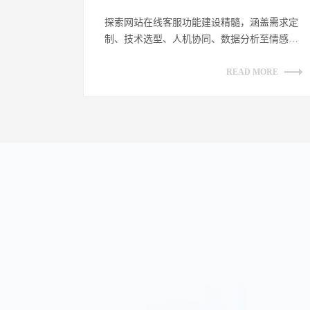
探索网站在线客服功能建设精髓，涵盖需求定
制、技术选型、人机协同、数据分析至情感链
接，全方位提升客户沟通体验，助力企业数
字...
READ MORE