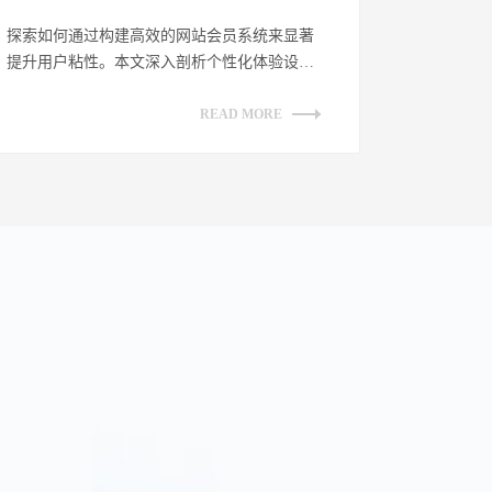
探索如何通过构建高效的网站会员系统来显著
提升用户粘性。本文深入剖析个性化体验设
计、增强互动性策略、透明化权益展示及持续
优...
READ MORE