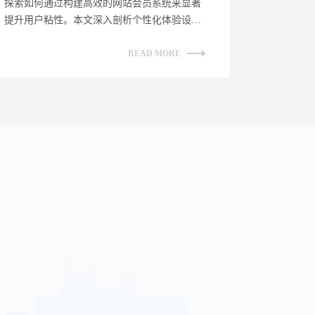
探索如何通过构建高效的网站会员系统来显著
提升用户粘性。本文深入剖析个性化体验设
计、增强互动性策略、透明化权益展示及持续
优...
READ MORE