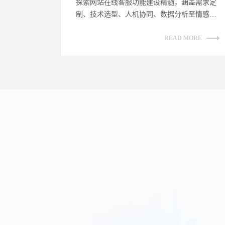
探索网站在线客服功能建设精髓，涵盖需求定
制、技术选型、人机协同、数据分析至情感链
接，全方位提升客户沟通体验，助力企业数
字...
READ MORE