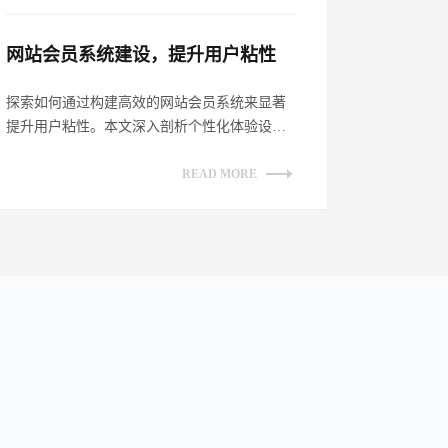
网站会员系统建设，提升用户粘性​
探索如何通过构建高效的网站会员系统来显著
提升用户粘性。本文深入剖析个性化体验设
计、增强互动性策略、透明化权益展示及持续
优...
READ MORE