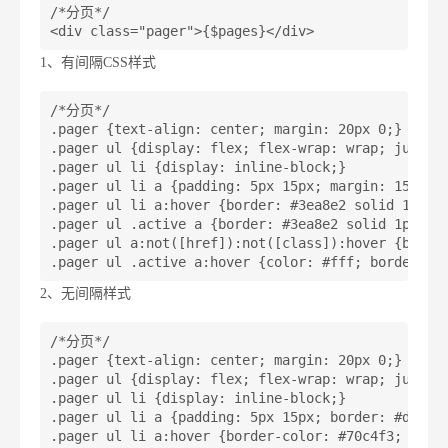
/*分页*/

<div class="pager">{$pages}</div>
1、有间隔CSS样式
/*分页*/

.pager {text-align: center; margin: 20px 0;}

.pager ul {display: flex; flex-wrap: wrap; justify
.pager ul li {display: inline-block;}

.pager ul li a {padding: 5px 15px; margin: 15px 5p
.pager ul li a:hover {border: #3ea8e2 solid 1px; c
.pager ul .active a {border: #3ea8e2 solid 1px; di
.pager ul a:not([href]):not([class]):hover {border
.pager ul .active a:hover {color: #fff; border: #
2、无间隔样式
/*分页*/

.pager {text-align: center; margin: 20px 0;}

.pager ul {display: flex; flex-wrap: wrap; justify
.pager ul li {display: inline-block;}

.pager ul li a {padding: 5px 15px; border: #dddddd
.pager ul li a:hover {border-color: #70c4f3; backg