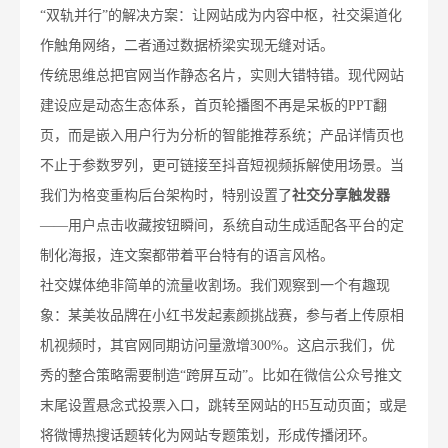
“双轨并行”的解决方案：让网站成为内容中枢，社交渠道化
作触角网络，二者通过数据桥梁实现无缝对话。
传统思维总把官网当作静态名片，实则大错特错。现代网站
建设应是动态生态体系，首页轮播图不再是呆板的PPT翻
页，而是嵌入用户行为分析的智能推荐系统；产品详情页也
不止于参数罗列，更可链接至抖音短视频拆解使用场景。当
我们为格变重构后台架构时，特别设置了
社交分享触发器
——用户点击收藏按钮瞬间，系统自动生成适配各平台的定
制化海报，连文案都带着平台特有的语言风格。
社交媒体绝非简单的流量收割场。我们观察到一个有趣现
象：某美妆品牌在小红书发起素颜挑战赛，参与者上传原相
机视频时，其官网同期访问量激增300%。这启示我们，优
秀的整合策略需要制造“跨屏互动”。比如在微信公众号推文
末尾设置悬念式投票入口，跳转至网站的H5互动页面；或是
将微博热搜话题转化为网站专题策划，形成传播闭环。