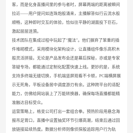
客，而是化身直播间里的参与者时，屏幕两端的距离被瞬间
拉近——用户提问如连珠炮般涌来，主播解答似行云流水般
顺畅，这种即时交互的体验，恰似往平静的湖面投下巨石，
激起层层涟漪。
技术团队在集成过程中玩起了“魔法”。他们摒弃了笨重的插
件堆砌模式，采用模块化架构设计，让直播组件像乐高积木
般灵活拼接。无论是产品发布会还是幕后探秘，亦或是专家
答疑专场，都能通过定制化配置快速上线。更妙的是，系统
支持多终端无缝切换，手机端竖屏观看不卡顿，PC端横屏展
示无死角，平板设备居中调度游刃有余。这种跨平台的适配
能力，仿佛给网站装上了万能转换器，确保每场直播都能精
准触达目标受众。
运营策略上，格变公司打出一套组合拳。预热阶段用悬念海
报吊足胃口，直播中设置抽奖环节引爆高潮，结束后通过回
放链接延续热度。数据分析师则像侦探般追踪用户行为轨