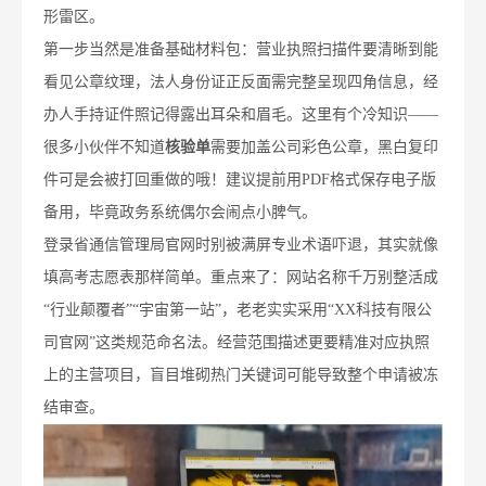
形雷区。
第一步当然是准备基础材料包：营业执照扫描件要清晰到能
看见公章纹理，法人身份证正反面需完整呈现四角信息，经
办人手持证件照记得露出耳朵和眉毛。这里有个冷知识——
很多小伙伴不知道
核验单
需要加盖公司彩色公章，黑白复印
件可是会被打回重做的哦！建议提前用PDF格式保存电子版
备用，毕竟政务系统偶尔会闹点小脾气。
登录省通信管理局官网时别被满屏专业术语吓退，其实就像
填高考志愿表那样简单。重点来了：网站名称千万别整活成
“行业颠覆者”“宇宙第一站”，老老实实采用“XX科技有限公
司官网”这类规范命名法。经营范围描述更要精准对应执照
上的主营项目，盲目堆砌热门关键词可能导致整个申请被冻
结审查。