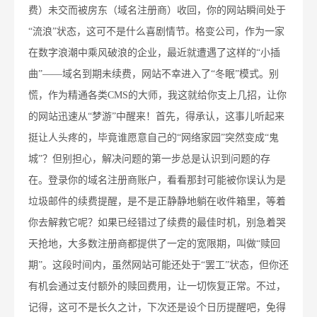
费）未交而被房东（域名注册商）收回，你的网站瞬间处于
“流浪”状态，这可不是什么喜剧情节。格变公司，作为一家
在数字浪潮中乘风破浪的企业，最近就遭遇了这样的“小插
曲”——域名到期未续费，网站不幸进入了“冬眠”模式。别
慌，作为精通各类CMS的大师，我这就给你支上几招，让你
的网站迅速从“梦游”中醒来！首先，得承认，这事儿听起来
挺让人头疼的，毕竟谁愿意自己的“网络家园”突然变成“鬼
城”？但别担心，解决问题的第一步总是认识到问题的存
在。登录你的域名注册商账户，看看那封可能被你误认为是
垃圾邮件的续费提醒，是不是正静静地躺在收件箱里，等着
你去解救它呢？如果已经错过了续费的最佳时机，别急着哭
天抢地，大多数注册商都提供了一定的宽限期，叫做“赎回
期”。这段时间内，虽然网站可能还处于“罢工”状态，但你还
有机会通过支付额外的赎回费用，让一切恢复正常。不过，
记得，这可不是长久之计，下次还是设个日历提醒吧，免得