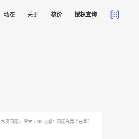
动态
关于
核价
授权查询
常见问题
»
织梦 CMS 之惑：问题究竟出在哪？