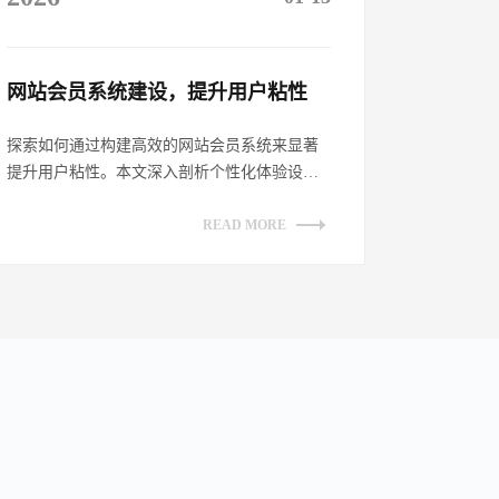
网站会员系统建设，提升用户粘性​
探索如何通过构建高效的网站会员系统来显著
提升用户粘性。本文深入剖析个性化体验设
计、增强互动性策略、透明化权益展示及持续
优...
READ MORE