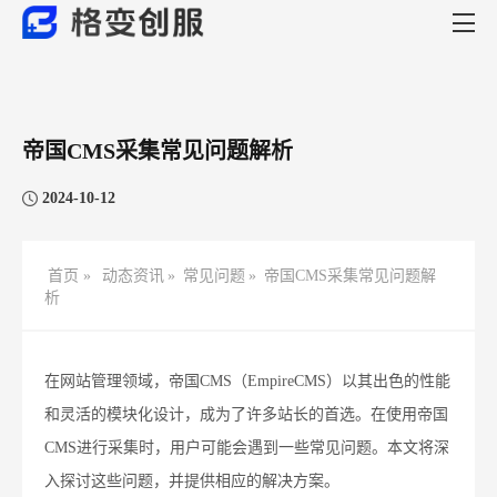
帝国CMS采集常见问题解析
2024-10-12
首页 »
动态资讯
»
常见问题
»
帝国CMS采集常见问题解
析
在网站管理领域，帝国CMS（EmpireCMS）以其出色的性能
和灵活的模块化设计，成为了许多站长的首选。在使用帝国
CMS进行采集时，用户可能会遇到一些常见问题。本文将深
入探讨这些问题，并提供相应的解决方案。