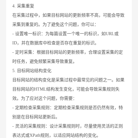
4. 采集重复
在采集过程中，如果目标网站的更新频率不高，可能会导致
采集到重复的。为了避免这个问题，你可以：
- 设置唯一标识：为每篇设置一个唯一的标识，如URL或
ID，并在数据库中检查是否存在重复的标识。
- 定时采集：根据目标网站的更新频率，合理设置采集的定
时任务，避免频繁采集导致重复。
5. 目标网站结构变化
目标网站的结构变化是采集过程中最常见的问题之一。如果
目标网站的HTML结构发生变化，可能会导致采集规则失
效。为了应对这个问题，你需要：
- 定期检查采集规则：定期检查采集规则是否仍然有效，特
别是在目标网站更新后。
- 灵活的采集规则：设计采集规则时，尽量使用灵活的正则
表达式或XPath规则，以适应网站结构的变化。