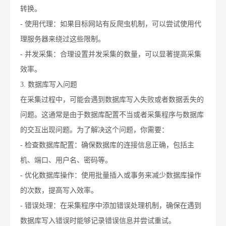
转换。
- 使用代理：如果目标网站有反爬虫机制，可以尝试使用代
理服务器来绕过这些限制。
- 并发采集：合理设置并发采集的数量，可以显著提高采集
效率。
3. 数据库写入问题
在采集过程中，可能会遇到数据库写入失败或者数据丢失的
问题。这通常是由于数据库配置不当或者采集程序与数据库
的交互出现问题。为了解决这个问题，你需要：
- 检查数据库配置：确保数据库的连接信息正确，包括主
机、端口、用户名、密码等。
- 优化数据库操作：使用批量插入或事务来减少数据库操作
的次数，提高写入效率。
- 错误处理：在采集程序中添加错误处理机制，确保在遇到
数据库写入错误时能够记录错误信息并尝试重试。